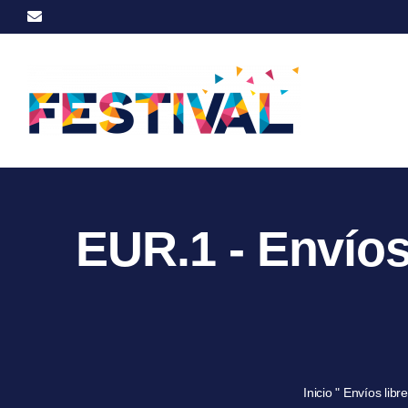
Ir
Correo
electrónico
al
contenido
EUR.1 - Envío
Inicio
"
Envíos lib