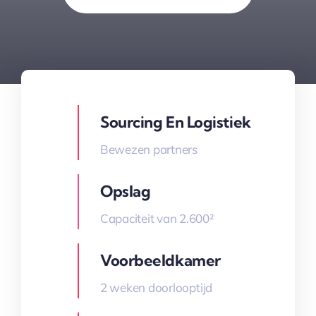
Sourcing En Logistiek
Bewezen partners
Opslag
Capaciteit van 2.600²
Voorbeeldkamer
2 weken doorlooptijd