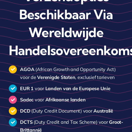
Beschikbaar Via
Wereldwijde
Handelsovereenkom
AGOA
(African Growth and Opportunity Act)
voor de
Verenigde Staten
, exclusief tarieven
EUR 1
voor
Landen van de Europese Unie
Sadec
voor
Afrikaanse landen
DCD
(Duty Credit Document) voor
Australië
DCTS
(Duty Credit and Tax Scheme) voor
Groot-
Brittannië