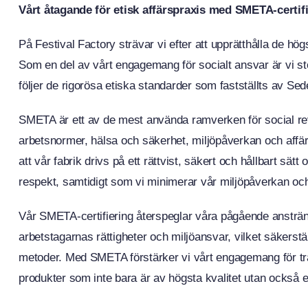
Vårt åtagande för etisk affärspraxis med SMETA-certif
På Festival Factory strävar vi efter att upprätthålla de hö
Som en del av vårt engagemang för socialt ansvar är vi stol
följer de rigorösa etiska standarder som fastställts av 
SMETA är ett av de mest använda ramverken för social rev
arbetsnormer, hälsa och säkerhet, miljöpåverkan och aff
att vår fabrik drivs på ett rättvist, säkert och hållbart s
respekt, samtidigt som vi minimerar vår miljöpåverkan och se
Vår SMETA-certifiering återspeglar våra pågående ansträngn
arbetstagarnas rättigheter och miljöansvar, vilket säkerstäl
metoder. Med SMETA förstärker vi vårt engagemang för tran
produkter som inte bara är av högsta kvalitet utan också 