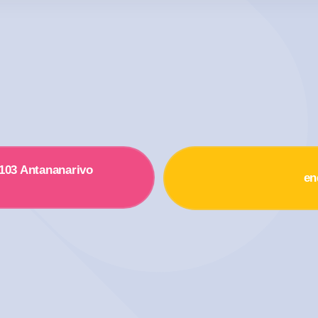
 103 Antananarivo
en