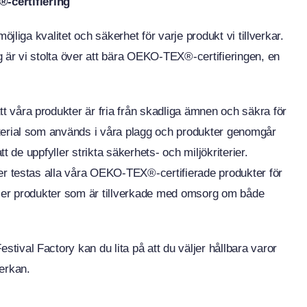
-certifiering
öjliga kvalitet och säkerhet för varje produkt vi tillverkar.
g är vi stolta över att bära OEKO-TEX®-certifieringen, en
 våra produkter är fria från skadliga ämnen och säkra för
aterial som används i våra plagg och produkter genomgår
tt de uppfyller strikta säkerhets- och miljökriterier.
ter testas alla våra OEKO-TEX®-certifierade produkter för
äljer produkter som är tillverkade med omsorg om både
ival Factory kan du lita på att du väljer hållbara varor
verkan.