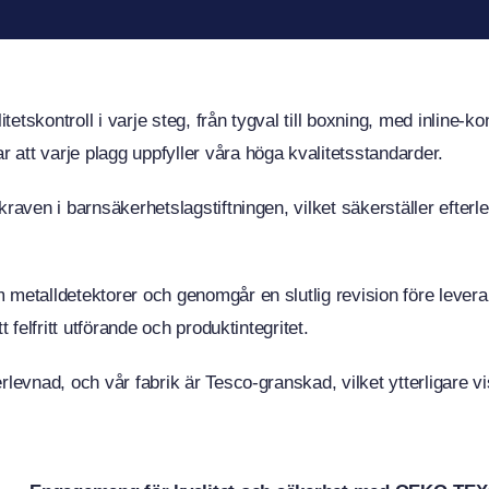
tetskontroll i varje steg, från tygval till boxning, med inline-k
att varje plagg uppfyller våra höga kvalitetsstandarder.
kraven i barnsäkerhetslagstiftningen, vilket säkerställer efter
 metalldetektorer och genomgår en slutlig revision före lever
 felfritt utförande och produktintegritet.
erlevnad, och vår fabrik är Tesco-granskad, vilket ytterligar