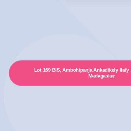
Lot 169 BIS, Ambohipanja Ankadikely Ilafy
Madagaskar