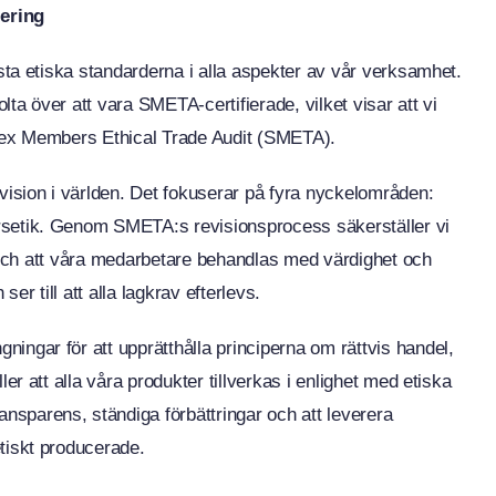
iering
gsta etiska standarderna i alla aspekter av vår verksamhet.
ta över att vara SMETA-certifierade, vilket visar att vi
Sedex Members Ethical Trade Audit (SMETA).
ision i världen. Det fokuserar på fyra nyckelområden:
ärsetik. Genom SMETA:s revisionsprocess säkerställer vi
ätt och att våra medarbetare behandlas med värdighet och
r till att alla lagkrav efterlevs.
ingar för att upprätthålla principerna om rättvis handel,
ler att alla våra produkter tillverkas i enlighet med etiska
sparens, ständiga förbättringar och att leverera
etiskt producerade.