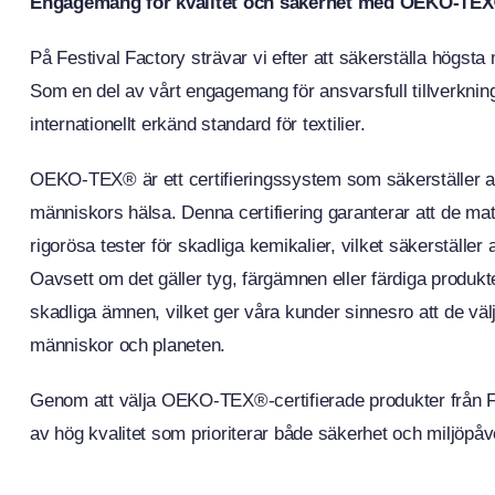
Engagemang för kvalitet och säkerhet med OEKO-TEX®
På Festival Factory strävar vi efter att säkerställa högsta m
Som en del av vårt engagemang för ansvarsfull tillverknin
internationellt erkänd standard för textilier.
OEKO-TEX® är ett certifieringssystem som säkerställer att
människors hälsa. Denna certifiering garanterar att de m
rigorösa tester för skadliga kemikalier, vilket säkerställer a
Oavsett om det gäller tyg, färgämnen eller färdiga produk
skadliga ämnen, vilket ger våra kunder sinnesro att de v
människor och planeten.
Genom att välja OEKO-TEX®-certifierade produkter från Fest
av hög kvalitet som prioriterar både säkerhet och miljöpå