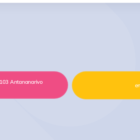
 103 Antananarivo
en