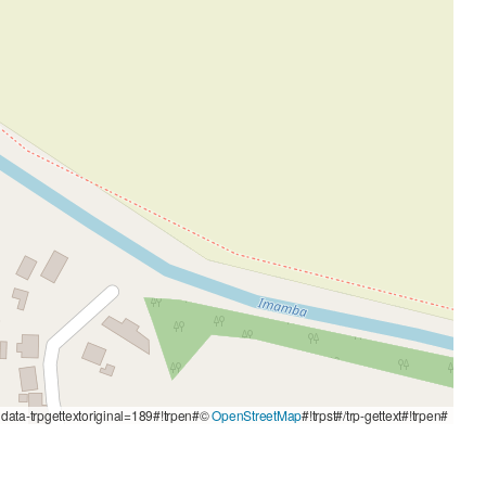
t data-trpgettextoriginal=189#!trpen#©
OpenStreetMap
#!trpst#/trp-gettext#!trpen#