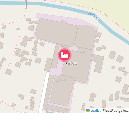
Leaflet
|
#!trpst#trp-gettex