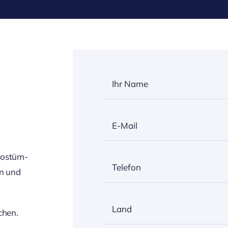
Kostüm-
en und
chen.