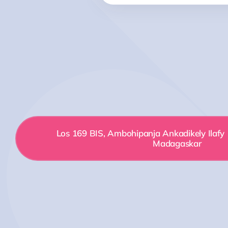
Los 169 BIS, Ambohipanja Ankadikely Ilafy
Madagaskar