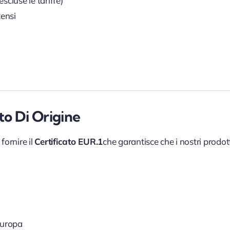
scluse le tariffe)
tensi
to Di Origine
 fornire il
Certificato EUR.1
che garantisce che i nostri prodott
Europa