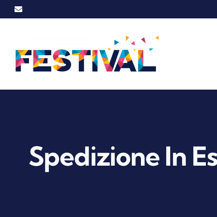
Vai
Email
al
contenuto
Spedizione In 